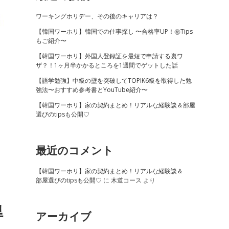
ワーキングホリデー、その後のキャリアは？
【韓国ワーホリ】韓国での仕事探し 〜合格率UP！㊙Tips
もご紹介〜
【韓国ワーホリ】外国人登録証を最短で申請する裏ワ
ザ？！1ヶ月半かかるところを1週間でゲットした話
【語学勉強】中級の壁を突破してTOPIK6級を取得した勉
強法〜おすすめ参考書とYouTube紹介〜
【韓国ワーホリ】家の契約まとめ！リアルな経験談＆部屋
選びのtipsも公開♡
最近のコメント
【韓国ワーホリ】家の契約まとめ！リアルな経験談＆
部屋選びのtipsも公開♡
に
木道コース
より
得
アーカイブ