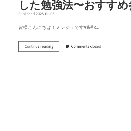
した勉強法〜おすすめ参
Published 2025-01-08
皆様こんにちは！ミンジュです♥&#x…
【語
Continue reading
Comments closed
学
勉
強】
中
級
の
壁
を
突
破
し
て
TOPIK6
級
を
取