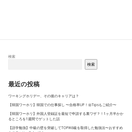
Sidebar
検索
検索
最近の投稿
ワーキングホリデー、その後のキャリアは？
【韓国ワーホリ】韓国での仕事探し 〜合格率UP！㊙Tipsもご紹介〜
【韓国ワーホリ】外国人登録証を最短で申請する裏ワザ？！1ヶ月半かか
るところを1週間でゲットした話
【語学勉強】中級の壁を突破してTOPIK6級を取得した勉強法〜おすすめ