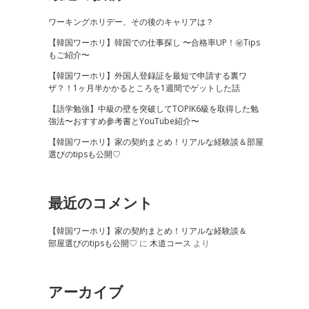
ワーキングホリデー、その後のキャリアは？
【韓国ワーホリ】韓国での仕事探し 〜合格率UP！㊙Tips
もご紹介〜
【韓国ワーホリ】外国人登録証を最短で申請する裏ワ
ザ？！1ヶ月半かかるところを1週間でゲットした話
【語学勉強】中級の壁を突破してTOPIK6級を取得した勉
強法〜おすすめ参考書とYouTube紹介〜
【韓国ワーホリ】家の契約まとめ！リアルな経験談＆部屋
選びのtipsも公開♡
最近のコメント
【韓国ワーホリ】家の契約まとめ！リアルな経験談＆
部屋選びのtipsも公開♡
に
木道コース
より
アーカイブ