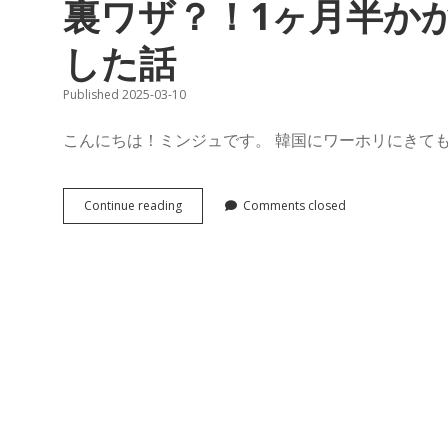
裏ワザ？！1ヶ月半か
した話
Published 2025-03-10
こんにちは！ミンジュです。 韓国にワーホリにきても
【韓
Continue reading
Comments closed
国
ワ
ー
ホ
リ】
外
国
人
登
録
証
を
最